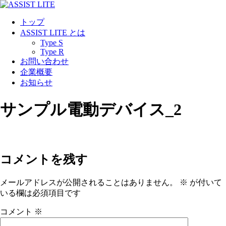
コ
ン
トップ
テ
ASSIST LITE とは
ン
Type S
ツ
Type R
に
お問い合わせ
ス
企業概要
キ
お知らせ
ッ
プ
サンプル電動デバイス_2
コメントを残す
メールアドレスが公開されることはありません。
※
が付いて
いる欄は必須項目です
コメント
※