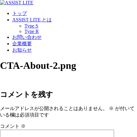
コ
ン
トップ
テ
ASSIST LITE とは
ン
Type S
ツ
Type R
に
お問い合わせ
ス
企業概要
キ
お知らせ
ッ
プ
CTA-About-2.png
コメントを残す
メールアドレスが公開されることはありません。
※
が付いて
いる欄は必須項目です
コメント
※