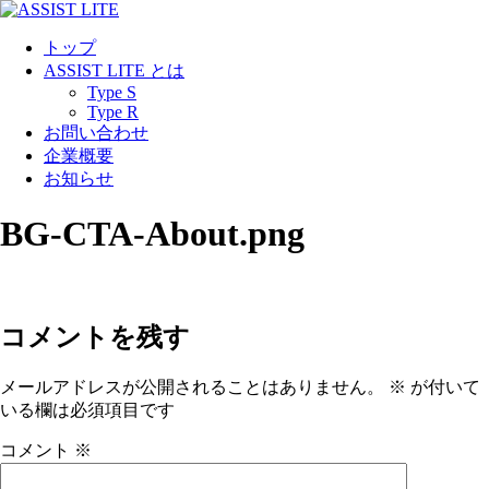
コ
ン
トップ
テ
ASSIST LITE とは
ン
Type S
ツ
Type R
に
お問い合わせ
ス
企業概要
キ
お知らせ
ッ
プ
BG-CTA-About.png
コメントを残す
メールアドレスが公開されることはありません。
※
が付いて
いる欄は必須項目です
コメント
※